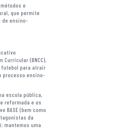
, métodos e
ural, que permite
 de ensino-
ucativo
 Curricular (BNCC),
 futebol para atrair
 o processo ensino-
a escola pública,
te reformada e os
ivo BASE (bem como
otagonistas da
aí: mantemos uma