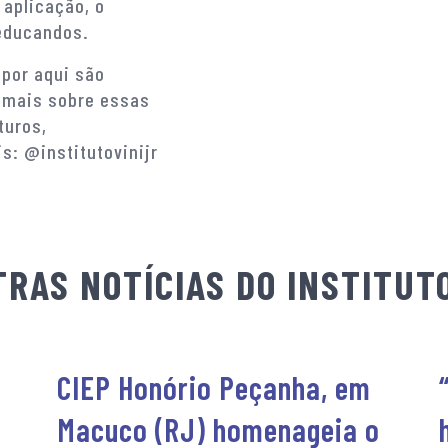
aplicação, o
educandos.
 por aqui são
a mais sobre essas
turos,
: @institutovinijr
RAS NOTÍCIAS DO INSTITUTO
CIEP Honório Peçanha, em
Macuco (RJ) homenageia o