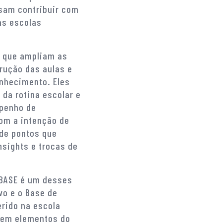
isam contribuir com
as escolas
 que ampliam as
rução das aulas e
onhecimento. Eles
da rotina escolar e
penho de
om a intenção de
 de pontos que
sights e trocas de
 BASE é um desses
vo e o Base de
erido na escola
a em elementos do