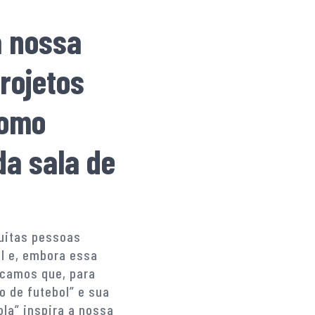
a nossa
projetos
como
da sala de
muitas pessoas
l e, embora essa
icamos que, para
o de futebol” e sua
ola” inspira a nossa