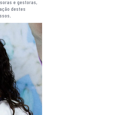
ssoras e gestoras,
cação destes
ssos.